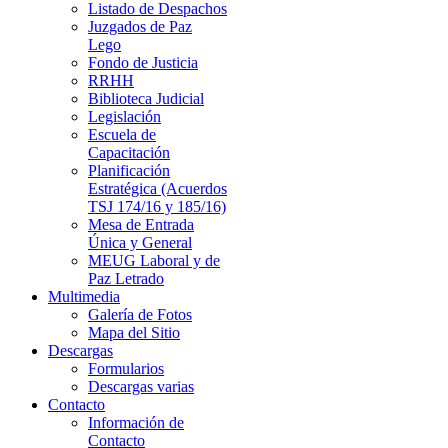
Listado de Despachos
Juzgados de Paz
Lego
Fondo de Justicia
RRHH
Biblioteca Judicial
Legislación
Escuela de
Capacitación
Planificación
Estratégica (Acuerdos
TSJ 174/16 y 185/16)
Mesa de Entrada
Única y General
MEUG Laboral y de
Paz Letrado
Multimedia
Galería de Fotos
Mapa del Sitio
Descargas
Formularios
Descargas varias
Contacto
Información de
Contacto