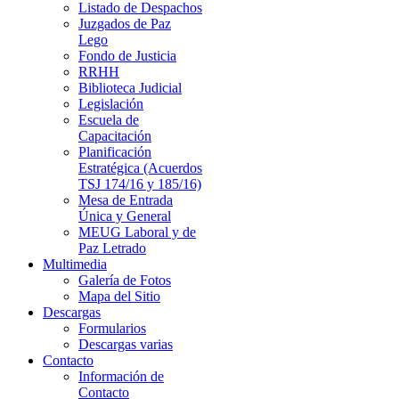
Listado de Despachos
Juzgados de Paz
Lego
Fondo de Justicia
RRHH
Biblioteca Judicial
Legislación
Escuela de
Capacitación
Planificación
Estratégica (Acuerdos
TSJ 174/16 y 185/16)
Mesa de Entrada
Única y General
MEUG Laboral y de
Paz Letrado
Multimedia
Galería de Fotos
Mapa del Sitio
Descargas
Formularios
Descargas varias
Contacto
Información de
Contacto