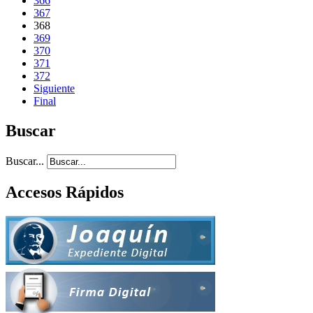
366
367
368
369
370
371
372
Siguiente
Final
Buscar
Buscar...
Accesos Rápidos