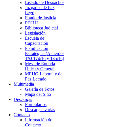
Listado de Despachos
Juzgados de Paz
Lego
Fondo de Justicia
RRHH
Biblioteca Judicial
Legislación
Escuela de
Capacitación
Planificación
Estratégica (Acuerdos
TSJ 174/16 y 185/16)
Mesa de Entrada
Única y General
MEUG Laboral y de
Paz Letrado
Multimedia
Galería de Fotos
Mapa del Sitio
Descargas
Formularios
Descargas varias
Contacto
Información de
Contacto