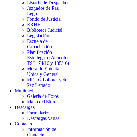
Listado de Despachos
Juzgados de Paz
Lego
Fondo de Justicia
RRHH
Biblioteca Judicial
Legislación
Escuela de
Capacitación
Planificación
Estratégica (Acuerdos
TSJ 174/16 y 185/16)
Mesa de Entrada
Única y General
MEUG Laboral y de
Paz Letrado
Multimedia
Galería de Fotos
Mapa del Sitio
Descargas
Formularios
Descargas varias
Contacto
Información de
Contacto