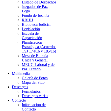
Listado de Despachos
Juzgados de Paz
Lego
Fondo de Justicia
RRHH
Biblioteca Judicial
Legislación
Escuela de
Capacitación
Planificación
Estratégica (Acuerdos
TSJ 174/16 y 185/16)
Mesa de Entrada
Única y General
MEUG Laboral y de
Paz Letrado
Multimedia
Galería de Fotos
Mapa del Sitio
Descargas
Formularios
Descargas varias
Contacto
Información de
Contacto