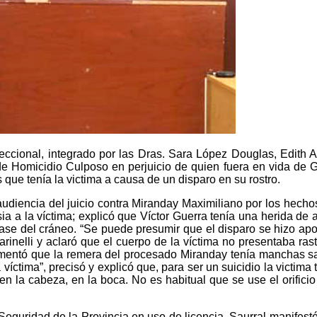
eccional, integrado por las Dras. Sara López Douglas, Edith A
 de Homicidio Culposo en perjuicio de quien fuera en vida de G
s que tenía la victima a causa de un disparo en su rostro.
udiencia del juicio contra Miranday Maximiliano por los hecho
psia a la víctima; explicó que Víctor Guerra tenía una herida d
la base del cráneo. “Se puede presumir que el disparo se hizo ap
arinelli y aclaró que el cuerpo de la víctima no presentaba ra
 comentó que la remera del procesado Miranday tenía manchas s
 víctima”, precisó y explicó que, para ser un suicidio la victi
á en la cabeza, en la boca. No es habitual que se use el orifi
 Seguridad de la Provincia en uso de licencia. Saurral manifest