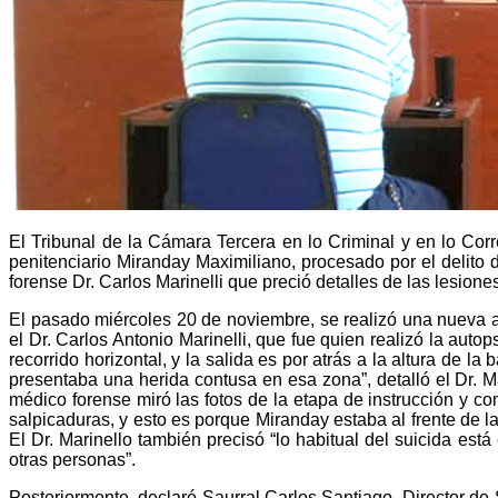
El Tribunal de la Cámara Tercera en lo Criminal y en lo Corr
penitenciario Miranday Maximiliano, procesado por el delito
forense Dr. Carlos Marinelli que preció detalles de las lesione
El pasado miércoles 20 de noviembre, se realizó una nueva a
el Dr. Carlos Antonio Marinelli, que fue quien realizó la auto
recorrido horizontal, y la salida es por atrás a la altura de 
presentaba una herida contusa en esa zona”, detalló el Dr. M
médico forense miró las fotos de la etapa de instrucción y
salpicaduras, y esto es porque Miranday estaba al frente de la
El Dr. Marinello también precisó “lo habitual del suicida est
otras personas”.
Posteriormente, declaró Saurral Carlos Santiago, Director de