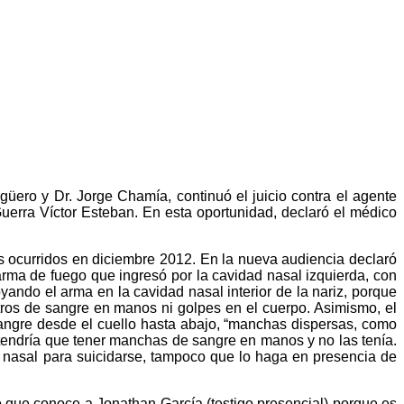
güero y Dr. Jorge Chamía, continuó el juicio contra el agente
uerra Víctor Esteban. En esta oportunidad, declaró el médico
s ocurridos en diciembre 2012. En la nueva audiencia declaró
e arma de fuego que ingresó por la cavidad nasal izquierda, con
oyando el arma en la cavidad nasal interior de la nariz, porque
stros de sangre en manos ni golpes en el cuerpo. Asimismo, el
angre desde el cuello hasta abajo, “manchas dispersas, como
ma tendría que tener manchas de sangre en manos y no las tenía.
cio nasal para suicidarse, tampoco que lo haga en presencia de
ó que conoce a Jonathan García (testigo presencial) porque es