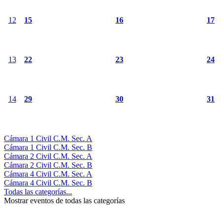
12
15
16
17
13
22
23
24
14
29
30
31
Cámara 1 Civil C.M. Sec. A
Cámara 1 Civil C.M. Sec. B
Cámara 2 Civil C.M. Sec. A
Cámara 2 Civil C.M. Sec. B
Cámara 4 Civil C.M. Sec. A
Cámara 4 Civil C.M. Sec. B
Todas las categorías...
Mostrar eventos de todas las categorías