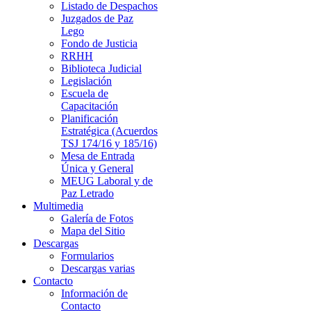
Listado de Despachos
Juzgados de Paz
Lego
Fondo de Justicia
RRHH
Biblioteca Judicial
Legislación
Escuela de
Capacitación
Planificación
Estratégica (Acuerdos
TSJ 174/16 y 185/16)
Mesa de Entrada
Única y General
MEUG Laboral y de
Paz Letrado
Multimedia
Galería de Fotos
Mapa del Sitio
Descargas
Formularios
Descargas varias
Contacto
Información de
Contacto