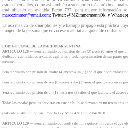
estos ciberdelitos, como así también a su entorno más próximo, analiz
está ubicado en avenida Perón 737, para mayor información 
marcezimmer@gmail.com
; Twitter: @MZimmermannOk; y Whatsap
El uso masivo de smartphones y whatsapp propagó esta práctica cuyo 
imagen de la persona que envía ese material a alguien de confianza.
CÓDIGO PENAL DE LA NACIÓN ARGENTINA
ARTICULO 128
— Será reprimido con prisión de tres (3) a seis (6) años el que p
dedicado a actividades sexuales explícitas o toda representación de sus partes ge
menores.
Será reprimido con prisión de cuatro (4) meses a un (1) año el que a sabiendas tuvi
Será reprimido con prisión de seis (6) meses a dos (2) años el que tuviere en su p
Será reprimido con prisión de un (1) mes a tres (3) años el que facilitare el acces
Todas las escalas penales previstas en este artículo se elevarán en un tercio en 
(Artículo sustituido por art. 1° de la Ley N° 27.436 B.O. 23/4/2018)
ARTICULO 129
— Será reprimido con multa de mil a quince mil pesos el que ejec