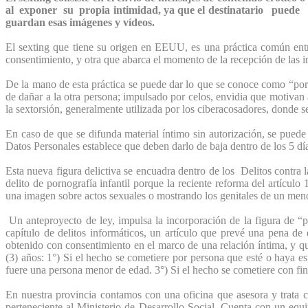
al exponer su propia intimidad, ya que el destinatario puede 
guardan esas imágenes y vídeos.
El sexting que tiene su origen en EEUU, es una práctica común entre
consentimiento, y otra que abarca el momento de la recepción de las i
De la mano de esta práctica se puede dar lo que se conoce como “por
de dañar a la otra persona; impulsado por celos, envidia que motivan 
la sextorsión, generalmente utilizada por los ciberacosadores, donde se
En caso de que se difunda material íntimo sin autorización, se puede 
Datos Personales establece que deben darlo de baja dentro de los 5 días
Esta nueva figura delictiva se encuadra dentro de los Delitos contra 
delito de pornografía infantil porque la reciente reforma del artícul
una imagen sobre actos sexuales o mostrando los genitales de un men
Un anteproyecto de ley, impulsa la incorporación de la figura de 
capítulo de delitos informáticos, un artículo que prevé una pena d
obtenido con consentimiento en el marco de una relación íntima, y qu
(3) años: 1°) Si el hecho se cometiere por persona que esté o haya es
fuere una persona menor de edad. 3°) Si el hecho se cometiere con fin
En nuestra provincia contamos con una oficina que asesora y trata c
perteneciente al Ministerio de Desarrollo Social. Cuenta con un equip