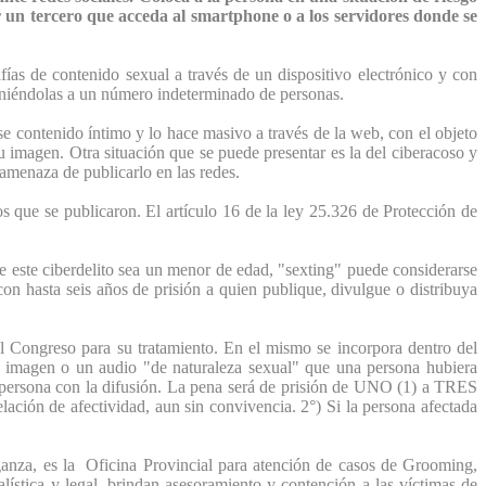
n tercero que acceda al smartphone o a los servidores donde se
ías de contenido sexual a través de un dispositivo electrónico y con
poniéndolas a un número indeterminado de personas.
 contenido íntimo y lo hace masivo a través de la web, con el objeto
u imagen. Otra situación que se puede presentar es la del ciberacoso y
a amenaza de publicarlo en las redes.
os que se publicaron. El artículo 16 de la ley 25.326 de Protección de
de este ciberdelito sea un menor de edad, "sexting" puede considerarse
con hasta seis años de prisión a quien publique, divulgue o distribuya
 Congreso para su tratamiento. En el mismo se incorpora dentro del
na imagen o un audio "de naturaleza sexual" que una persona hubiera
sa persona con la difusión. La pena será de prisión de UNO (1) a TRES
lación de afectividad, aun sin convivencia. 2°) Si la persona afectada
anza, es la Oficina Provincial para atención de casos de Grooming,
alística y legal, brindan asesoramiento y contención a las víctimas de