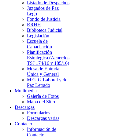
Listado de Despachos
Juzgados de Paz
Lego
Fondo de Justicia
RRHH
Biblioteca Judicial
Legislación
Escuela de
Capacitación
Planificación
Estratégica (Acuerdos
TSJ 174/16 y 185/16)
Mesa de Entrada
Única y General
MEUG Laboral y de
Paz Letrado
Multimedia
Galería de Fotos
Mapa del Sitio
Descargas
Formularios
Descargas varias
Contacto
Información de
Contacto