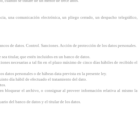
o, cuando se tratare de un menor de trece años.
cia, una comunicación electrónica, un pliego cerrado, un despacho telegráfico,
 bancos de datos. Control. Sanciones. Acción de protección de los datos personales.
sea titular, que estén incluidos en un banco de datos.
ciones necesarias a tal fin en el plazo máximo de cinco días hábiles de recibido el
s datos personales o de hábeas data prevista en la presente ley.
uinto día hábil de efectuado el tratamiento del dato.
tos.
ien bloquear el archivo, o consignar al proveer información relativa al mismo la
ario del banco de datos y el titular de los datos.