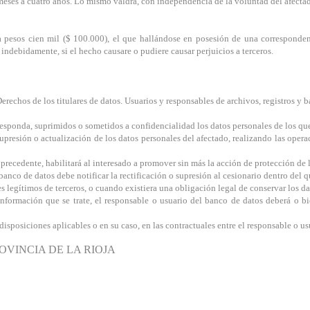
 meses a cuatro años. Lo mismo valdrá, con independencia de la voluntad del afectad
 pesos cien mil ($ 100.000), el que hallándose en posesión de una corresponden
r indebidamente, si el hecho causare o pudiere causar perjuicios a terceros.
Derechos de los titulares de datos. Usuarios y responsables de archivos, registros y
responda, suprimidos o sometidos a confidencialidad los datos personales de los que 
supresión o actualización de los datos personales del afectado, realizando las opera
recedente, habilitará al interesado a promover sin más la acción de protección de lo
 banco de datos debe notificar la rectificación o supresión al cesionario dentro del q
s legítimos de terceros, o cuando existiera una obligación legal de conservar los da
a información que se trate, el responsable o usuario del banco de datos deberá o b
isposiciones aplicables o en su caso, en las contractuales entre el responsable o usu
OVINCIA DE LA RIOJA