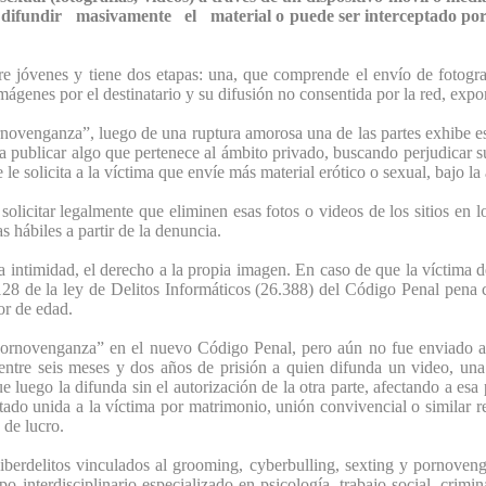
difundir masivamente el material o puede ser interceptado por u
 jóvenes y tiene dos etapas: una, que comprende el envío de fotograf
mágenes por el destinatario y su difusión no consentida por la red, ex
novenganza”, luego de una ruptura amorosa una de las partes exhibe ese
a publicar algo que pertenece al ámbito privado, buscando perjudicar s
 le solicita a la víctima que envíe más material erótico o sexual, bajo l
solicitar legalmente que eliminen esas fotos o videos de los sitios en l
 hábiles a partir de la denuncia.
la intimidad, el derecho a la propia imagen. En caso de que la víctima 
o 128 de la ley de Delitos Informáticos (26.388) del Código Penal pena 
or de edad.
“pornovenganza” en el nuevo Código Penal, pero aún no fue enviado al
e entre seis meses y dos años de prisión a quien difunda un video, u
e luego la difunda sin el autorización de la otra parte, afectando a e
tado unida a la víctima por matrimonio, unión convivencial o similar re
 de lucro.
iberdelitos vinculados al grooming, cyberbulling, sexting y p
ornoveng
o interdisciplinario especializado en psicología, trabajo social, crimin