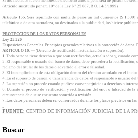
Si los afectados fueren menores de dieciocho años la pena será de prisión de seis
(Artículo sustituido por art. 10° de la Ley N° 25.087, B.O. 14/5/1999)
Artículo 155
.
Será reprimido con multa de pesos un mil quinientos ($ 1.500) a
telefónico o de otra naturaleza, no destinados a la publicidad, los hiciere publica
PROTECCION DE LOS DATOS PERSONALES
Ley 25.326
Disposiciones Generales. Principios generales relativos a la protección de datos. 
ARTICULO 16
. — (Derecho de rectificación, actualización o supresión).
1. Toda persona tiene derecho a que sean rectificados, actualizados y, cuando cor
2. El responsable o usuario del banco de datos, debe proceder a la rectificación, 
reclamo del titular de los datos o advertido el error o falsedad.
3. El incumplimiento de esta obligación dentro del término acordado en el inciso p
4. En el supuesto de cesión, o transferencia de datos, el responsable o usuario del
5. La supresión no procede cuando pudiese causar perjuicios a derechos o interese
6. Durante el proceso de verificación y rectificación del error o falsedad de l
circunstancia de que se encuentra sometida a revisión.
7. Los datos personales deben ser conservados durante los plazos previstos en las d
FUENTE:
CENTRO DE INFORMACIÓN JUDICIAL DE LA PR
Buscar