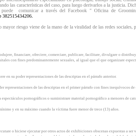
ando las características del caso, para luego derivarlos a la justicia. 
se puede comunicar a través del Facebook " Oficina de Groomi
p 382515434206.
mayor riesgo viene de la mano de la viralidad de las redes sociales, 
rodujere, financiare, ofreciere, comerciare, publicare, facilitare, divulgare o distr
nitales con fines predominantemente sexuales, al igual que el que organizare espec
ere en su poder representaciones de las descriptas en el párrafo anterior.
oder representaciones de las descriptas en el primer párrafo con fines inequívocos de
o a espectáculos pornográficos o suministrare material pornográfico a menores de cat
su mínimo y en su máximo cuando la víctima fuere menor de trece (13) años.
utare o hiciese ejecutar por otros actos de exhibiciones obscenas expuestas a ser v