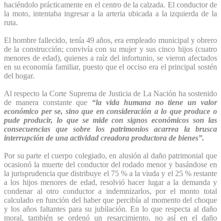
haciéndolo prácticamente en el centro de la calzada. El conductor de
la moto, intentaba ingresar a la arteria ubicada a la izquierda de la
ruta.
El hombre fallecido, tenía 49 años, era empleado municipal y obrero
de la construcción; convivía con su mujer y sus cinco hijos (cuatro
menores de edad), quienes a raíz del infortunio, se vieron afectados
en su economía familiar, puesto que el occiso era el principal sostén
del hogar.
Al respecto la Corte Suprema de Justicia de La Nación ha sostenido
de manera constante que
“la vida humana no tiene un valor
económico per se, sino que en consideración a lo que produce o
pude producir, lo que se mide con signos económicos son las
consecuencias que sobre los patrimonios acarrea la brusca
interrupción de una actividad creadora productora de bienes”.
Por su parte el cuerpo colegiado, en alusión al daño patrimonial que
ocasionó la muerte del conductor del rodado menor y basándose en
la jurisprudencia que distribuye el 75 % a la viuda y el 25 % restante
a los hijos menores de edad, resolvió hacer lugar a la demanda y
condenar al otro conductor a indemnizarlos, por el monto total
calculado en función del haber que percibía al momento del choque
y los años faltantes para su jubilación. En lo que respecta al daño
moral, también se ordenó un resarcimiento, no así en el daño