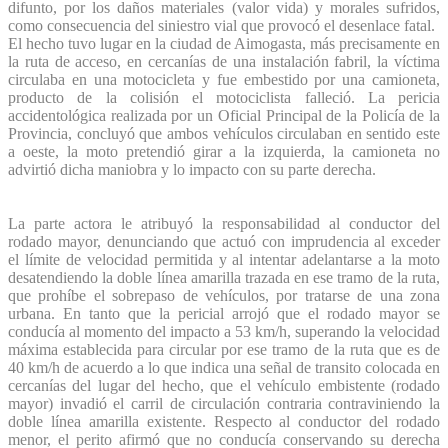
difunto, por los daños materiales (valor vida) y morales sufridos,
como consecuencia del siniestro vial que provocó el desenlace fatal.
El hecho tuvo lugar en la ciudad de Aimogasta, más precisamente en
la ruta de acceso, en cercanías de una instalación fabril, la víctima
circulaba en una motocicleta y fue embestido por una camioneta,
producto de la colisión el motociclista falleció. La pericia
accidentológica realizada por un Oficial Principal de la Policía de la
Provincia, concluyó que ambos vehículos circulaban en sentido este
a oeste, la moto pretendió girar a la izquierda, la camioneta no
advirtió dicha maniobra y lo impacto con su parte derecha.
La parte actora le atribuyó la responsabilidad al conductor del
rodado mayor, denunciando que actuó con imprudencia al exceder
el límite de velocidad permitida y al intentar adelantarse a la moto
desatendiendo la doble línea amarilla trazada en ese tramo de la ruta,
que prohíbe el sobrepaso de vehículos, por tratarse de una zona
urbana. En tanto que la pericial arrojó que el rodado mayor se
conducía al momento del impacto a 53 km/h, superando la velocidad
máxima establecida para circular por ese tramo de la ruta que es de
40 km/h de acuerdo a lo que indica una señal de transito colocada en
cercanías del lugar del hecho, que el vehículo embistente (rodado
mayor) invadió el carril de circulación contraria contraviniendo la
doble línea amarilla existente. Respecto al conductor del rodado
menor, el perito afirmó que no conducía conservando su derecha