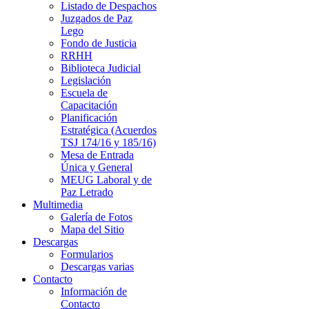
Listado de Despachos
Juzgados de Paz
Lego
Fondo de Justicia
RRHH
Biblioteca Judicial
Legislación
Escuela de
Capacitación
Planificación
Estratégica (Acuerdos
TSJ 174/16 y 185/16)
Mesa de Entrada
Única y General
MEUG Laboral y de
Paz Letrado
Multimedia
Galería de Fotos
Mapa del Sitio
Descargas
Formularios
Descargas varias
Contacto
Información de
Contacto