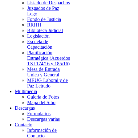
Listado de Despachos
Juzgados de Paz
Lego
Fondo de Justicia
RRHH
Biblioteca Judicial
Legislación
Escuela de
Capacitación
Planificación
Estratégica (Acuerdos
TSJ 174/16 y 185/16)
Mesa de Entrada
Única y General
MEUG Laboral y de
Paz Letrado
Multimedia
Galería de Fotos
Mapa del Sitio
Descargas
Formularios
Descargas varias
Contacto
Información de
Contacto