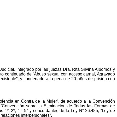
dicial, integrado por las juezas Dra. Rita Silvina Albornoz y
elito continuado de “Abuso sexual con acceso carnal, Agravado
xistente”: y condenarlo a la pena de 20 años de prisión con
iolencia en Contra de la Mujer”, de acuerdo a la Convención
a “Convención sobre la Eliminación de Todas las Formas de
los 1º, 2º, 4°, 5° y concordantes de la Ley N° 26.485, “Ley de
 relaciones interpersonales”.