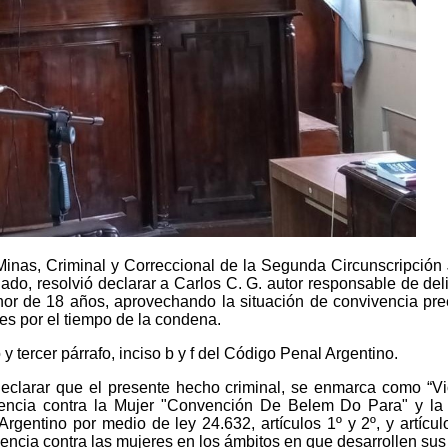
Minas, Criminal y Correccional de la Segunda Circunscripción Ju
anado, resolvió declarar a Carlos C. G. autor responsable de d
or de 18 años, aprovechando la situación de convivencia pree
nes por el tiempo de la condena.
 y tercer párrafo, inciso b y f del Código Penal Argentino.
 declarar que el presente hecho criminal, se enmarca como “V
iolencia contra la Mujer "Convención De Belem Do Para" y l
Argentino por medio de ley 24.632, artículos 1º y 2º, y artícu
olencia contra las mujeres en los ámbitos en que desarrollen sus