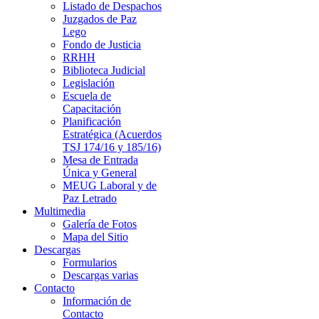
Listado de Despachos
Juzgados de Paz
Lego
Fondo de Justicia
RRHH
Biblioteca Judicial
Legislación
Escuela de
Capacitación
Planificación
Estratégica (Acuerdos
TSJ 174/16 y 185/16)
Mesa de Entrada
Única y General
MEUG Laboral y de
Paz Letrado
Multimedia
Galería de Fotos
Mapa del Sitio
Descargas
Formularios
Descargas varias
Contacto
Información de
Contacto