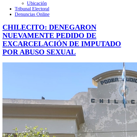
Ubicación
Tribunal Electoral
Denuncias Online
CHILECITO: DENEGARON
NUEVAMENTE PEDIDO DE
EXCARCELACIÓN DE IMPUTADO
POR ABUSO SEXUAL