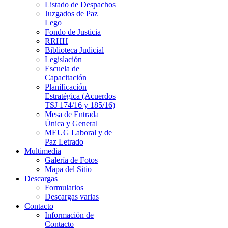
Listado de Despachos
Juzgados de Paz
Lego
Fondo de Justicia
RRHH
Biblioteca Judicial
Legislación
Escuela de
Capacitación
Planificación
Estratégica (Acuerdos
TSJ 174/16 y 185/16)
Mesa de Entrada
Única y General
MEUG Laboral y de
Paz Letrado
Multimedia
Galería de Fotos
Mapa del Sitio
Descargas
Formularios
Descargas varias
Contacto
Información de
Contacto