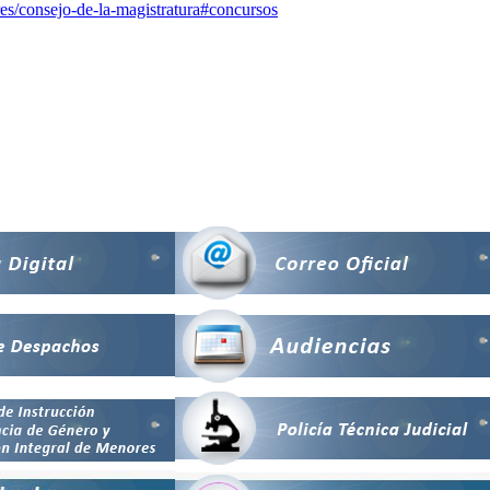
ures/consejo-de-la-magistratura#concursos