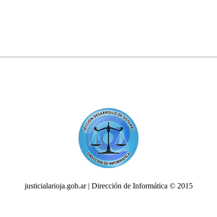
justicialarioja.gob.ar | Dirección de Informática © 2015