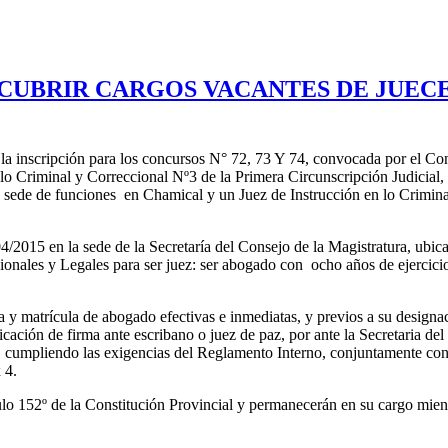
UBRIR CARGOS VACANTES DE JUECES
a inscripción para los concursos N° 72, 73 Y 74, convocada por el Cons
lo Criminal y Correccional Nº3 de la Primera Circunscripción Judicial,
n sede de funciones en Chamical y un Juez de Instrucción en lo Crimina
4/2015 en la sede de la Secretaría del Consejo de la Magistratura, ubica
ionales y Legales para ser juez: ser abogado con ocho años de ejercicio
ia y matrícula de abogado efectivas e inmediatas, y previos a su design
icación de firma ante escribano o juez de paz, por ante la Secretaria d
ia, cumpliendo las exigencias del Reglamento Interno, conjuntamente con
 4.
ulo 152º de la Constitución Provincial y permanecerán en su cargo mien