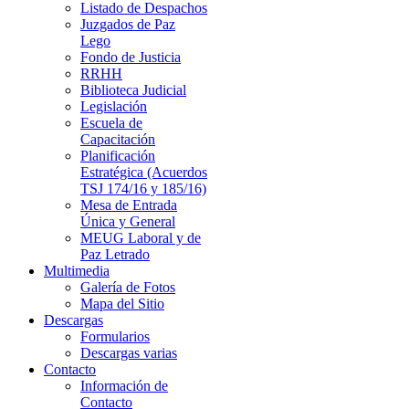
Listado de Despachos
Juzgados de Paz
Lego
Fondo de Justicia
RRHH
Biblioteca Judicial
Legislación
Escuela de
Capacitación
Planificación
Estratégica (Acuerdos
TSJ 174/16 y 185/16)
Mesa de Entrada
Única y General
MEUG Laboral y de
Paz Letrado
Multimedia
Galería de Fotos
Mapa del Sitio
Descargas
Formularios
Descargas varias
Contacto
Información de
Contacto