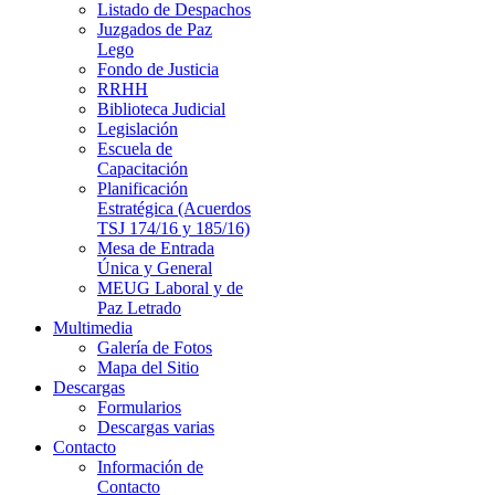
Listado de Despachos
Juzgados de Paz
Lego
Fondo de Justicia
RRHH
Biblioteca Judicial
Legislación
Escuela de
Capacitación
Planificación
Estratégica (Acuerdos
TSJ 174/16 y 185/16)
Mesa de Entrada
Única y General
MEUG Laboral y de
Paz Letrado
Multimedia
Galería de Fotos
Mapa del Sitio
Descargas
Formularios
Descargas varias
Contacto
Información de
Contacto