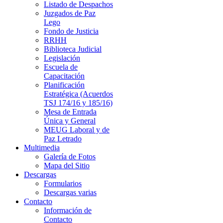
Listado de Despachos
Juzgados de Paz
Lego
Fondo de Justicia
RRHH
Biblioteca Judicial
Legislación
Escuela de
Capacitación
Planificación
Estratégica (Acuerdos
TSJ 174/16 y 185/16)
Mesa de Entrada
Única y General
MEUG Laboral y de
Paz Letrado
Multimedia
Galería de Fotos
Mapa del Sitio
Descargas
Formularios
Descargas varias
Contacto
Información de
Contacto