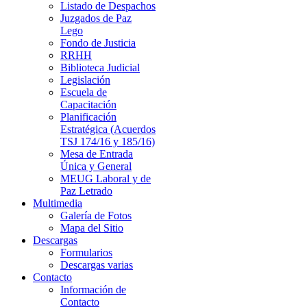
Listado de Despachos
Juzgados de Paz
Lego
Fondo de Justicia
RRHH
Biblioteca Judicial
Legislación
Escuela de
Capacitación
Planificación
Estratégica (Acuerdos
TSJ 174/16 y 185/16)
Mesa de Entrada
Única y General
MEUG Laboral y de
Paz Letrado
Multimedia
Galería de Fotos
Mapa del Sitio
Descargas
Formularios
Descargas varias
Contacto
Información de
Contacto