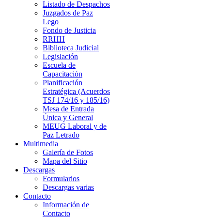
Listado de Despachos
Juzgados de Paz
Lego
Fondo de Justicia
RRHH
Biblioteca Judicial
Legislación
Escuela de
Capacitación
Planificación
Estratégica (Acuerdos
TSJ 174/16 y 185/16)
Mesa de Entrada
Única y General
MEUG Laboral y de
Paz Letrado
Multimedia
Galería de Fotos
Mapa del Sitio
Descargas
Formularios
Descargas varias
Contacto
Información de
Contacto