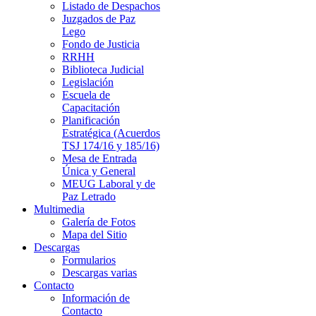
Listado de Despachos
Juzgados de Paz
Lego
Fondo de Justicia
RRHH
Biblioteca Judicial
Legislación
Escuela de
Capacitación
Planificación
Estratégica (Acuerdos
TSJ 174/16 y 185/16)
Mesa de Entrada
Única y General
MEUG Laboral y de
Paz Letrado
Multimedia
Galería de Fotos
Mapa del Sitio
Descargas
Formularios
Descargas varias
Contacto
Información de
Contacto