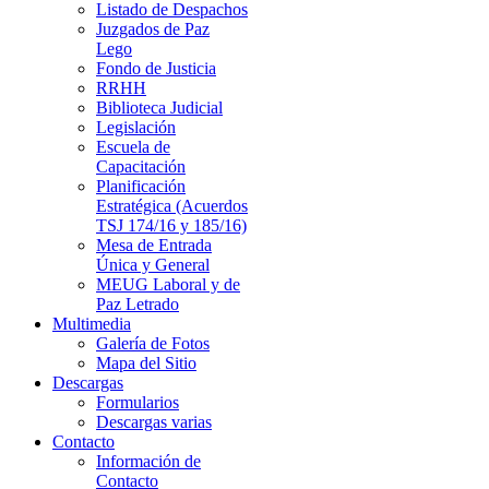
Listado de Despachos
Juzgados de Paz
Lego
Fondo de Justicia
RRHH
Biblioteca Judicial
Legislación
Escuela de
Capacitación
Planificación
Estratégica (Acuerdos
TSJ 174/16 y 185/16)
Mesa de Entrada
Única y General
MEUG Laboral y de
Paz Letrado
Multimedia
Galería de Fotos
Mapa del Sitio
Descargas
Formularios
Descargas varias
Contacto
Información de
Contacto