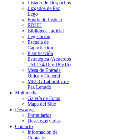
Listado de Despachos
Juzgados de Paz
Lego
Fondo de Justicia
RRHH
Biblioteca Judicial
Legislación
Escuela de
Capacitación
Planificación
Estratégica (Acuerdos
TSJ 174/16 y 185/16)
Mesa de Entrada
Única y General
MEUG Laboral y de
Paz Letrado
Multimedia
Galería de Fotos
Mapa del Sitio
Descargas
Formularios
Descargas varias
Contacto
Información de
Contacto