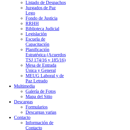
Listado de Despachos
Juzgados de Paz
Lego
Fondo de Justicia
RRHH
Biblioteca Judicial
Legislación
Escuela de
Capacitación
Planificación
Estratégica (Acuerdos
TSJ 174/16 y 185/16)
Mesa de Entrada
Única y General
MEUG Laboral y de
Paz Letrado
Multimedia
Galería de Fotos
Mapa del Sitio
Descargas
Formularios
Descargas varias
Contacto
Información de
Contacto