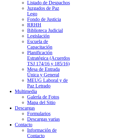
Listado de Despachos
Juzgados de Paz
Lego
Fondo de Justicia
RRHH
Biblioteca Judicial
Legislación
Escuela de
Capacitación
Planificación
Estratégica (Acuerdos
TSJ 174/16 y 185/16)
Mesa de Entrada
Única y General
MEUG Laboral y de
Paz Letrado
Multimedia
Galería de Fotos
Mapa del Sitio
Descargas
Formularios
Descargas varias
Contacto
Información de
Contacto