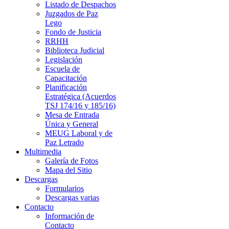
Listado de Despachos
Juzgados de Paz
Lego
Fondo de Justicia
RRHH
Biblioteca Judicial
Legislación
Escuela de
Capacitación
Planificación
Estratégica (Acuerdos
TSJ 174/16 y 185/16)
Mesa de Entrada
Única y General
MEUG Laboral y de
Paz Letrado
Multimedia
Galería de Fotos
Mapa del Sitio
Descargas
Formularios
Descargas varias
Contacto
Información de
Contacto