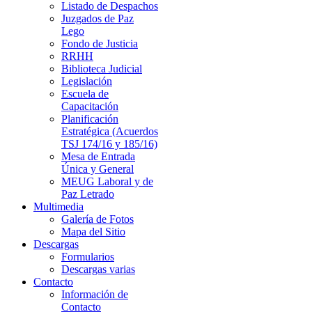
Listado de Despachos
Juzgados de Paz
Lego
Fondo de Justicia
RRHH
Biblioteca Judicial
Legislación
Escuela de
Capacitación
Planificación
Estratégica (Acuerdos
TSJ 174/16 y 185/16)
Mesa de Entrada
Única y General
MEUG Laboral y de
Paz Letrado
Multimedia
Galería de Fotos
Mapa del Sitio
Descargas
Formularios
Descargas varias
Contacto
Información de
Contacto