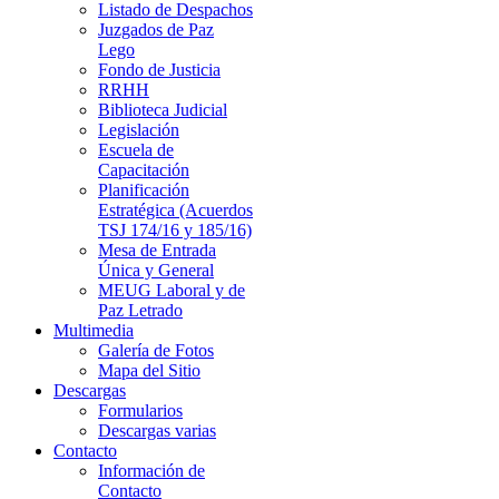
Listado de Despachos
Juzgados de Paz
Lego
Fondo de Justicia
RRHH
Biblioteca Judicial
Legislación
Escuela de
Capacitación
Planificación
Estratégica (Acuerdos
TSJ 174/16 y 185/16)
Mesa de Entrada
Única y General
MEUG Laboral y de
Paz Letrado
Multimedia
Galería de Fotos
Mapa del Sitio
Descargas
Formularios
Descargas varias
Contacto
Información de
Contacto