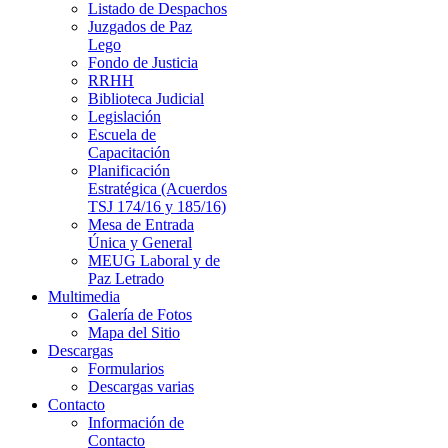
Listado de Despachos
Juzgados de Paz
Lego
Fondo de Justicia
RRHH
Biblioteca Judicial
Legislación
Escuela de
Capacitación
Planificación
Estratégica (Acuerdos
TSJ 174/16 y 185/16)
Mesa de Entrada
Única y General
MEUG Laboral y de
Paz Letrado
Multimedia
Galería de Fotos
Mapa del Sitio
Descargas
Formularios
Descargas varias
Contacto
Información de
Contacto