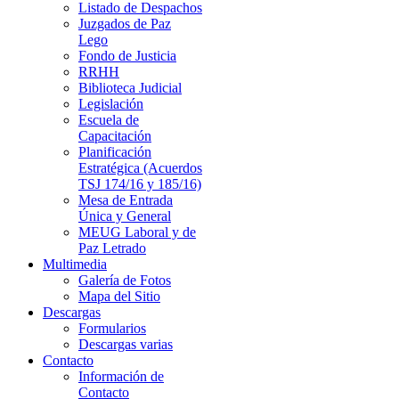
Listado de Despachos
Juzgados de Paz
Lego
Fondo de Justicia
RRHH
Biblioteca Judicial
Legislación
Escuela de
Capacitación
Planificación
Estratégica (Acuerdos
TSJ 174/16 y 185/16)
Mesa de Entrada
Única y General
MEUG Laboral y de
Paz Letrado
Multimedia
Galería de Fotos
Mapa del Sitio
Descargas
Formularios
Descargas varias
Contacto
Información de
Contacto