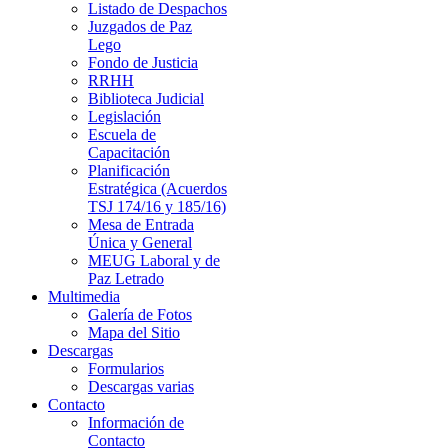
Listado de Despachos
Juzgados de Paz
Lego
Fondo de Justicia
RRHH
Biblioteca Judicial
Legislación
Escuela de
Capacitación
Planificación
Estratégica (Acuerdos
TSJ 174/16 y 185/16)
Mesa de Entrada
Única y General
MEUG Laboral y de
Paz Letrado
Multimedia
Galería de Fotos
Mapa del Sitio
Descargas
Formularios
Descargas varias
Contacto
Información de
Contacto