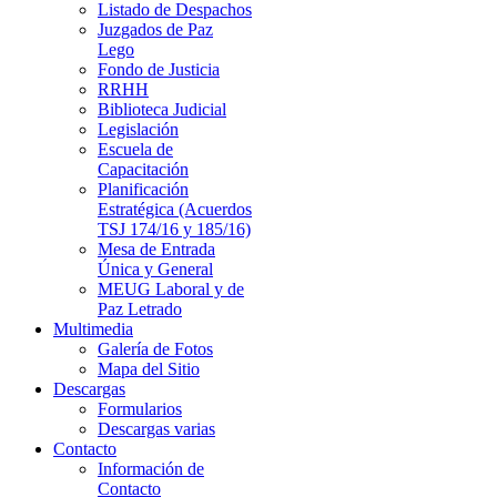
Listado de Despachos
Juzgados de Paz
Lego
Fondo de Justicia
RRHH
Biblioteca Judicial
Legislación
Escuela de
Capacitación
Planificación
Estratégica (Acuerdos
TSJ 174/16 y 185/16)
Mesa de Entrada
Única y General
MEUG Laboral y de
Paz Letrado
Multimedia
Galería de Fotos
Mapa del Sitio
Descargas
Formularios
Descargas varias
Contacto
Información de
Contacto