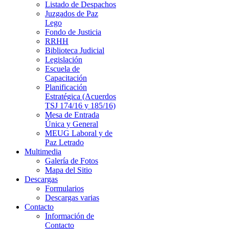
Listado de Despachos
Juzgados de Paz
Lego
Fondo de Justicia
RRHH
Biblioteca Judicial
Legislación
Escuela de
Capacitación
Planificación
Estratégica (Acuerdos
TSJ 174/16 y 185/16)
Mesa de Entrada
Única y General
MEUG Laboral y de
Paz Letrado
Multimedia
Galería de Fotos
Mapa del Sitio
Descargas
Formularios
Descargas varias
Contacto
Información de
Contacto