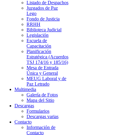
Listado de Despachos
Juzgados de Paz
Lego
Fondo de Justicia
RRHH
Biblioteca Judicial
Legislación
Escuela de
Capacitación
Planificación
Estratégica (Acuerdos
TSJ 174/16 y 185/16)
Mesa de Entrada
Única y General
MEUG Laboral y de
Paz Letrado
Multimedia
Galería de Fotos
Mapa del Sitio
Descargas
Formularios
Descargas varias
Contacto
Información de
Contacto