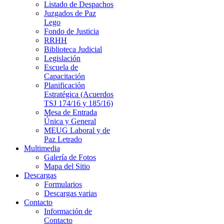
Listado de Despachos
Juzgados de Paz
Lego
Fondo de Justicia
RRHH
Biblioteca Judicial
Legislación
Escuela de
Capacitación
Planificación
Estratégica (Acuerdos
TSJ 174/16 y 185/16)
Mesa de Entrada
Única y General
MEUG Laboral y de
Paz Letrado
Multimedia
Galería de Fotos
Mapa del Sitio
Descargas
Formularios
Descargas varias
Contacto
Información de
Contacto