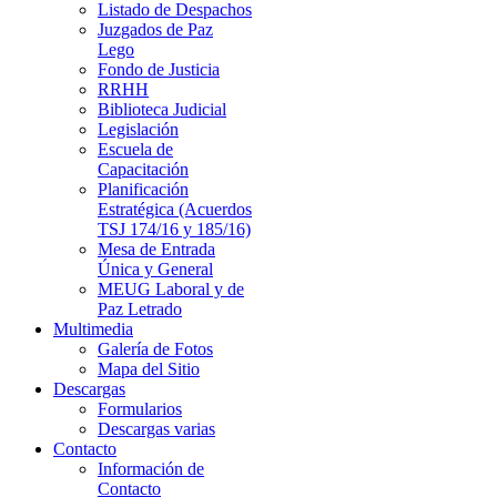
Listado de Despachos
Juzgados de Paz
Lego
Fondo de Justicia
RRHH
Biblioteca Judicial
Legislación
Escuela de
Capacitación
Planificación
Estratégica (Acuerdos
TSJ 174/16 y 185/16)
Mesa de Entrada
Única y General
MEUG Laboral y de
Paz Letrado
Multimedia
Galería de Fotos
Mapa del Sitio
Descargas
Formularios
Descargas varias
Contacto
Información de
Contacto