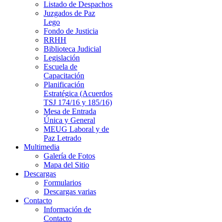
Listado de Despachos
Juzgados de Paz
Lego
Fondo de Justicia
RRHH
Biblioteca Judicial
Legislación
Escuela de
Capacitación
Planificación
Estratégica (Acuerdos
TSJ 174/16 y 185/16)
Mesa de Entrada
Única y General
MEUG Laboral y de
Paz Letrado
Multimedia
Galería de Fotos
Mapa del Sitio
Descargas
Formularios
Descargas varias
Contacto
Información de
Contacto