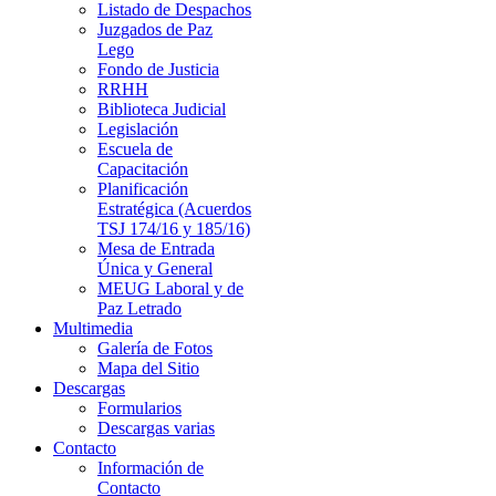
Listado de Despachos
Juzgados de Paz
Lego
Fondo de Justicia
RRHH
Biblioteca Judicial
Legislación
Escuela de
Capacitación
Planificación
Estratégica (Acuerdos
TSJ 174/16 y 185/16)
Mesa de Entrada
Única y General
MEUG Laboral y de
Paz Letrado
Multimedia
Galería de Fotos
Mapa del Sitio
Descargas
Formularios
Descargas varias
Contacto
Información de
Contacto