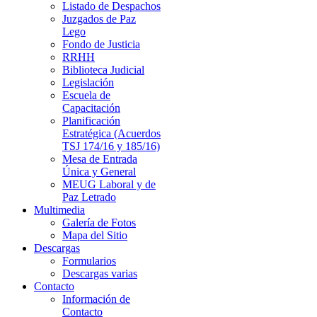
Listado de Despachos
Juzgados de Paz
Lego
Fondo de Justicia
RRHH
Biblioteca Judicial
Legislación
Escuela de
Capacitación
Planificación
Estratégica (Acuerdos
TSJ 174/16 y 185/16)
Mesa de Entrada
Única y General
MEUG Laboral y de
Paz Letrado
Multimedia
Galería de Fotos
Mapa del Sitio
Descargas
Formularios
Descargas varias
Contacto
Información de
Contacto