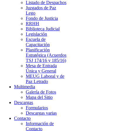
Listado de Despachos
Juzgados de Paz
Lego
Fondo de Justicia
RRHH
Biblioteca Judicial
Legislación
Escuela de
Capacitación
Planificación
Estratégica (Acuerdos
TSJ 174/16 y 185/16)
Mesa de Entrada
Única y General
MEUG Laboral y de
Paz Letrado
Multimedia
Galería de Fotos
Mapa del Sitio
Descargas
Formularios
Descargas varias
Contacto
Información de
Contacto