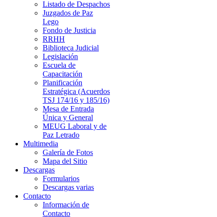
Listado de Despachos
Juzgados de Paz
Lego
Fondo de Justicia
RRHH
Biblioteca Judicial
Legislación
Escuela de
Capacitación
Planificación
Estratégica (Acuerdos
TSJ 174/16 y 185/16)
Mesa de Entrada
Única y General
MEUG Laboral y de
Paz Letrado
Multimedia
Galería de Fotos
Mapa del Sitio
Descargas
Formularios
Descargas varias
Contacto
Información de
Contacto