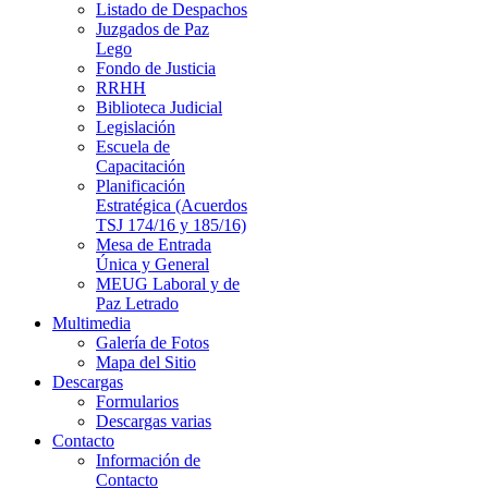
Listado de Despachos
Juzgados de Paz
Lego
Fondo de Justicia
RRHH
Biblioteca Judicial
Legislación
Escuela de
Capacitación
Planificación
Estratégica (Acuerdos
TSJ 174/16 y 185/16)
Mesa de Entrada
Única y General
MEUG Laboral y de
Paz Letrado
Multimedia
Galería de Fotos
Mapa del Sitio
Descargas
Formularios
Descargas varias
Contacto
Información de
Contacto