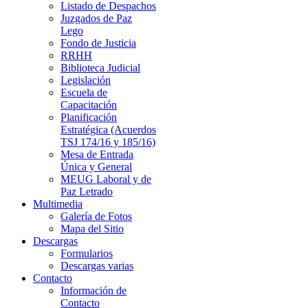
Listado de Despachos
Juzgados de Paz
Lego
Fondo de Justicia
RRHH
Biblioteca Judicial
Legislación
Escuela de
Capacitación
Planificación
Estratégica (Acuerdos
TSJ 174/16 y 185/16)
Mesa de Entrada
Única y General
MEUG Laboral y de
Paz Letrado
Multimedia
Galería de Fotos
Mapa del Sitio
Descargas
Formularios
Descargas varias
Contacto
Información de
Contacto