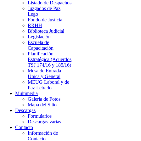
Listado de Despachos
Juzgados de Paz
Lego
Fondo de Justicia
RRHH
Biblioteca Judicial
Legislación
Escuela de
Capacitación
Planificación
Estratégica (Acuerdos
TSJ 174/16 y 185/16)
Mesa de Entrada
Única y General
MEUG Laboral y de
Paz Letrado
Multimedia
Galería de Fotos
Mapa del Sitio
Descargas
Formularios
Descargas varias
Contacto
Información de
Contacto