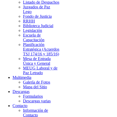
Listado de Despachos
Juzgados de Paz
Lego
Fondo de Justicia
RRHH
Biblioteca Judicial
Legislación
Escuela de
Capacitación
Planificación
Estratégica (Acuerdos
TSJ 174/16 y 185/16)
Mesa de Entrada
Única y General
MEUG Laboral y de
Paz Letrado
Multimedia
Galería de Fotos
Mapa del Sitio
Descargas
Formularios
Descargas varias
Contacto
Información de
Contacto