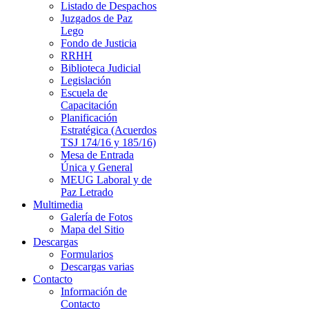
Listado de Despachos
Juzgados de Paz
Lego
Fondo de Justicia
RRHH
Biblioteca Judicial
Legislación
Escuela de
Capacitación
Planificación
Estratégica (Acuerdos
TSJ 174/16 y 185/16)
Mesa de Entrada
Única y General
MEUG Laboral y de
Paz Letrado
Multimedia
Galería de Fotos
Mapa del Sitio
Descargas
Formularios
Descargas varias
Contacto
Información de
Contacto