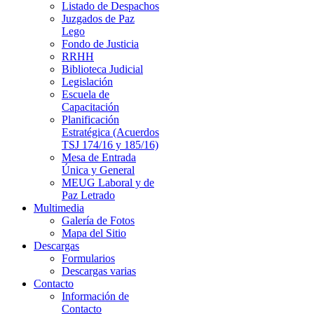
Listado de Despachos
Juzgados de Paz
Lego
Fondo de Justicia
RRHH
Biblioteca Judicial
Legislación
Escuela de
Capacitación
Planificación
Estratégica (Acuerdos
TSJ 174/16 y 185/16)
Mesa de Entrada
Única y General
MEUG Laboral y de
Paz Letrado
Multimedia
Galería de Fotos
Mapa del Sitio
Descargas
Formularios
Descargas varias
Contacto
Información de
Contacto