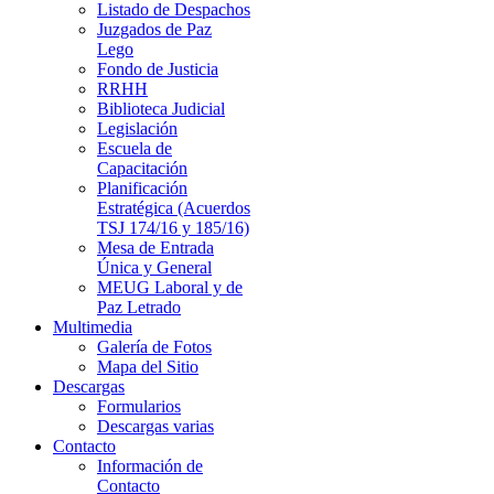
Listado de Despachos
Juzgados de Paz
Lego
Fondo de Justicia
RRHH
Biblioteca Judicial
Legislación
Escuela de
Capacitación
Planificación
Estratégica (Acuerdos
TSJ 174/16 y 185/16)
Mesa de Entrada
Única y General
MEUG Laboral y de
Paz Letrado
Multimedia
Galería de Fotos
Mapa del Sitio
Descargas
Formularios
Descargas varias
Contacto
Información de
Contacto