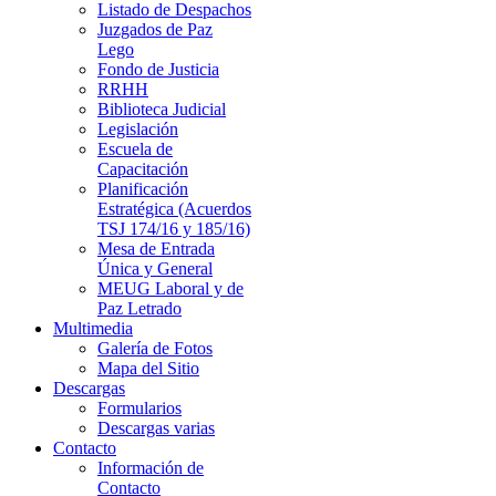
Listado de Despachos
Juzgados de Paz
Lego
Fondo de Justicia
RRHH
Biblioteca Judicial
Legislación
Escuela de
Capacitación
Planificación
Estratégica (Acuerdos
TSJ 174/16 y 185/16)
Mesa de Entrada
Única y General
MEUG Laboral y de
Paz Letrado
Multimedia
Galería de Fotos
Mapa del Sitio
Descargas
Formularios
Descargas varias
Contacto
Información de
Contacto