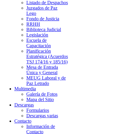
Listado de Despachos
Juzgados de Paz
Lego
Fondo de Justicia
RRHH
Biblioteca Judicial
Legislación
Escuela de
Capacitación
Planificación
Estratégica (Acuerdos
TSJ 174/16 y 185/16)
Mesa de Entrada
Única y General
MEUG Laboral y de
Paz Letrado
Multimedia
Galería de Fotos
Mapa del Sitio
Descargas
Formularios
Descargas varias
Contacto
Información de
Contacto