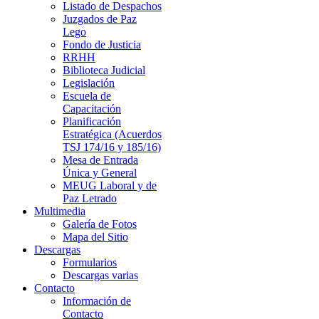
Listado de Despachos
Juzgados de Paz
Lego
Fondo de Justicia
RRHH
Biblioteca Judicial
Legislación
Escuela de
Capacitación
Planificación
Estratégica (Acuerdos
TSJ 174/16 y 185/16)
Mesa de Entrada
Única y General
MEUG Laboral y de
Paz Letrado
Multimedia
Galería de Fotos
Mapa del Sitio
Descargas
Formularios
Descargas varias
Contacto
Información de
Contacto