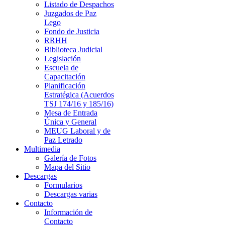
Listado de Despachos
Juzgados de Paz
Lego
Fondo de Justicia
RRHH
Biblioteca Judicial
Legislación
Escuela de
Capacitación
Planificación
Estratégica (Acuerdos
TSJ 174/16 y 185/16)
Mesa de Entrada
Única y General
MEUG Laboral y de
Paz Letrado
Multimedia
Galería de Fotos
Mapa del Sitio
Descargas
Formularios
Descargas varias
Contacto
Información de
Contacto