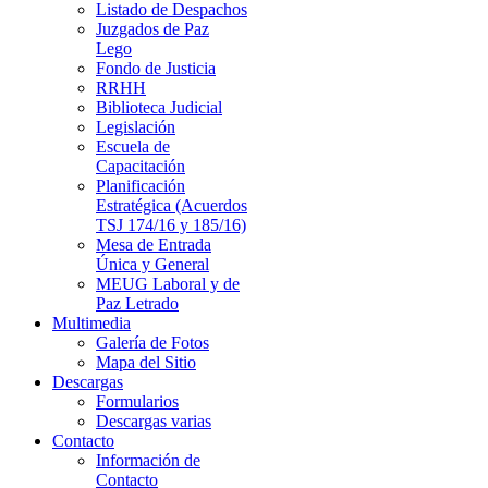
Listado de Despachos
Juzgados de Paz
Lego
Fondo de Justicia
RRHH
Biblioteca Judicial
Legislación
Escuela de
Capacitación
Planificación
Estratégica (Acuerdos
TSJ 174/16 y 185/16)
Mesa de Entrada
Única y General
MEUG Laboral y de
Paz Letrado
Multimedia
Galería de Fotos
Mapa del Sitio
Descargas
Formularios
Descargas varias
Contacto
Información de
Contacto