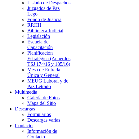
Listado de Despachos
Juzgados de Paz
Lego
Fondo de Justicia
RRHH
Biblioteca Judicial
Legislación
Escuela de
Capacitación
Planificación
Estratégica (Acuerdos
TSJ 174/16 y 185/16)
Mesa de Entrada
Única y General
MEUG Laboral y de
Paz Letrado
Multimedia
Galería de Fotos
Mapa del Sitio
Descargas
Formularios
Descargas varias
Contacto
Información de
Contacto